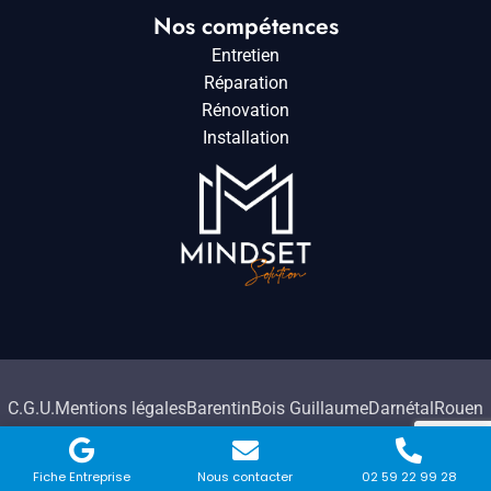
Nos compétences
Entretien
Réparation
Rénovation
Installation
C.G.U.
Mentions légales
Barentin
Bois Guillaume
Darnétal
Rouen
2026. Tous droits réservés à HMC Travaux.
Fiche Entreprise
Nous contacter
02 59 22 99 28