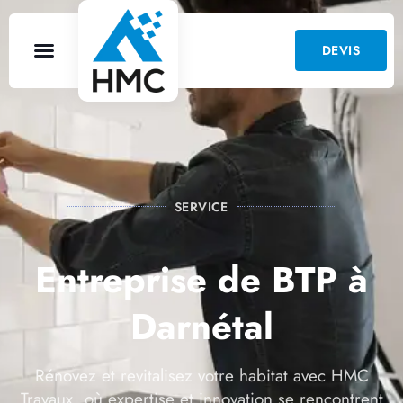
DEVIS
SERVICE
Entreprise de BTP à
Darnétal
Rénovez et revitalisez votre habitat avec HMC
Travaux, où expertise et innovation se rencontrent