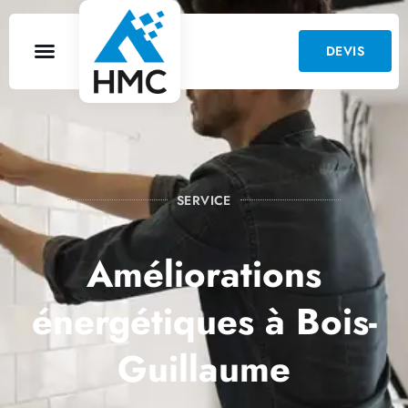
DEVIS
SERVICE
Améliorations
énergétiques à Bois-
Guillaume