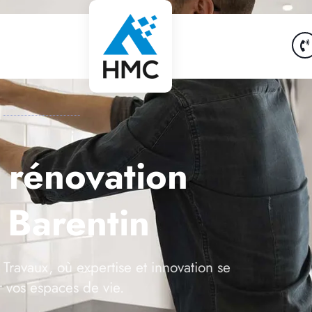
n rénovation
à Barentin
Travaux, où expertise et innovation se
r vos espaces de vie.