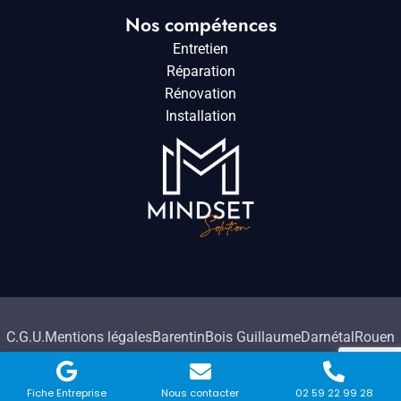
Nos compétences
Entretien
Réparation
Rénovation
Installation
C.G.U.
Mentions légales
Barentin
Bois Guillaume
Darnétal
Rouen
2026. Tous droits réservés à HMC Travaux.
Fiche Entreprise
Nous contacter
02 59 22 99 28