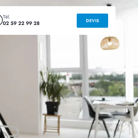
Tél.
DEVIS
02 59 22 99 28