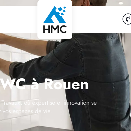
 WC à Rouen
Travaux, où expertise et innovation se
r vos espaces de vie.