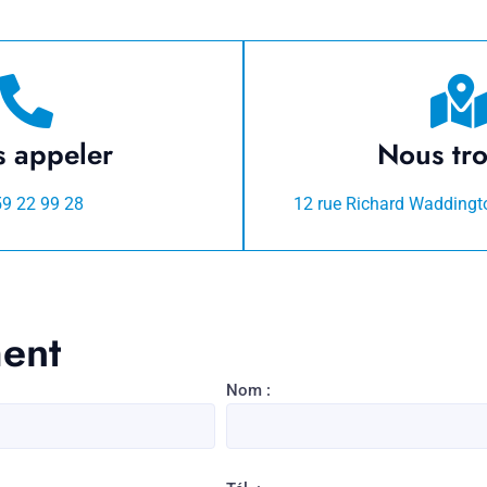
 appeler
Nous tr
59 22 99 28
12 rue Richard Waddingt
ment
Nom :