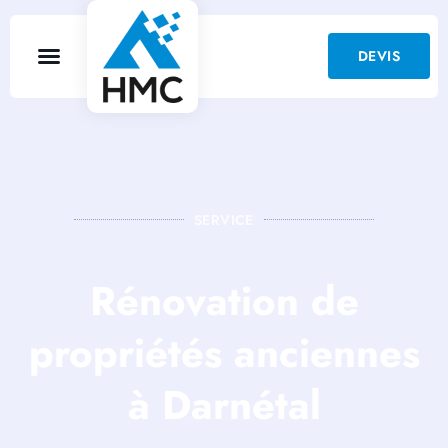
DEVIS
SERVICE
Rénovation de
propriétés anciennes
à Darnétal