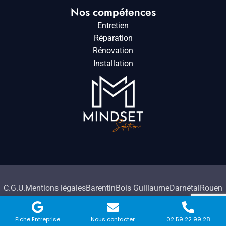
Nos compétences
Entretien
Réparation
Rénovation
Installation
C.G.U.
Mentions légales
Barentin
Bois Guillaume
Darnétal
Rouen
2026. Tous droits réservés à HMC Travaux.
Fiche Entreprise
Nous contacter
02 59 22 99 28