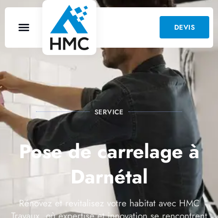
DEVIS
SERVICE
Pose de carrelage à
Darnétal
Rénovez et revitalisez votre habitat avec HMC
Travaux, où expertise et innovation se rencontrent