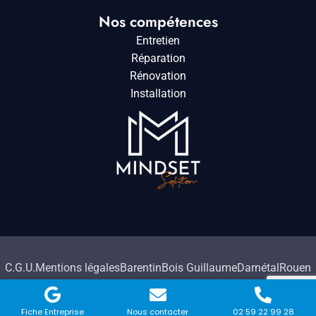
Nos compétences
Entretien
Réparation
Rénovation
Installation
C.G.U.
Mentions légales
Barentin
Bois Guillaume
Darnétal
Rouen
2026. Tous droits réservés à HMC Travaux.
Fiche Entreprise
Nous contacter
02 59 22 99 28